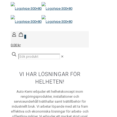
0
0.00 kr
✕
VI HAR LÖSNINGAR FÖR
HELHETEN!
Auto-Kemi erbjuder ett helhetskoncept inom
rengöringsprodukter, installationer och
serviceunderhåll tvätthallar samt tvättillbehör för
industriellt bruk. Vi arbetar löpande med att ta fram
effektiva och ekonomiska lösningar för arbets- och
offentliga miljöer. Vi erbjuder ett mycket stort urval