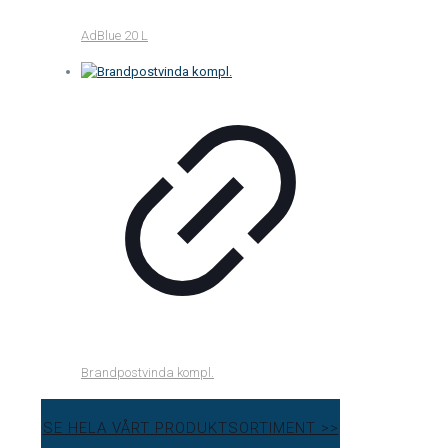
AdBlue 20 L
Brandpostvinda kompl.
SE HELA VÅRT PRODUKTSORTIMENT >>