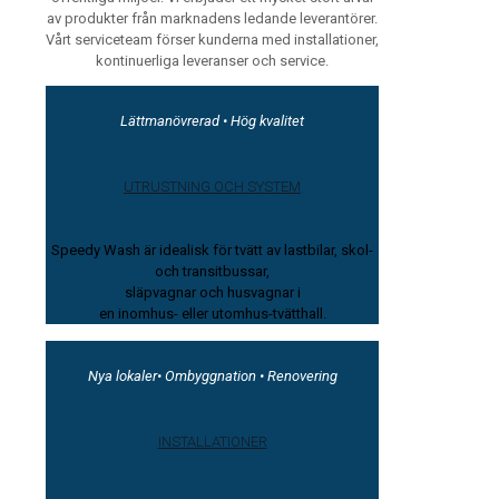
av produkter från marknadens ledande leverantörer.
Vårt serviceteam förser kunderna med installationer,
kontinuerliga leveranser och service.
Lättmanövrerad • Hög kvalitet
UTRUSTNING OCH SYSTEM
Speedy Wash är idealisk för tvätt av lastbilar, skol-
och transitbussar,
släpvagnar och husvagnar i
en inomhus- eller utomhus-tvätthall.
Nya lokaler• Ombyggnation • Renovering
INSTALLATIONER