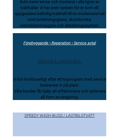
Auto-kemi servar och monterar i alla typer av
tvätthallar. Vi har även system för er som vill
uppgradera befintlig tvätthall till en modernare hall
med avfettningsglans, skumborste,
centraldammsugare och debiteringssystem.
Förebyggande • Reperation • Service avtal
SERVICE & UNDERHÅLL
Vi kör kontinuerligt efter ett turprogram med service
leveranser in på plats.
Våra kunder får hjälp att effektivisera och optimera
all form av rengöring.
SPEEDY WASH BUSS / LASTBILSTVÄTT