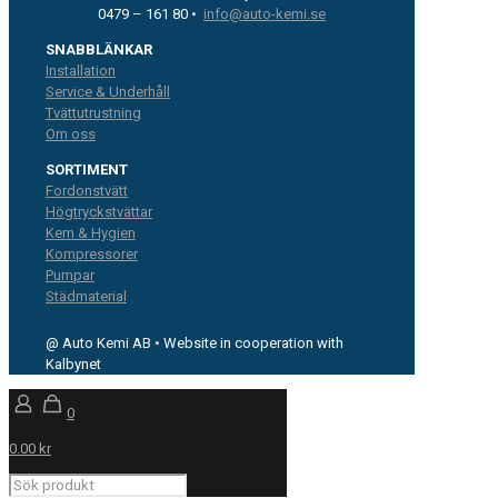
0479 – 161 80 •
info@auto-kemi.se
SNABBLÄNKAR
Installation
Service & Underhåll
Tvättutrustning
Om oss
SORTIMENT
Fordonstvätt
Högtryckstvättar
Kem & Hygien
Kompressorer
Pumpar
Städmaterial
@ Auto Kemi AB • Website in cooperation with
Kalbynet
0
0.00 kr