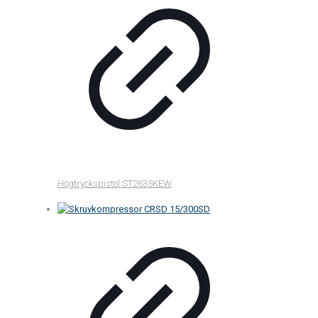
Högtryckspistol ST2635KEW