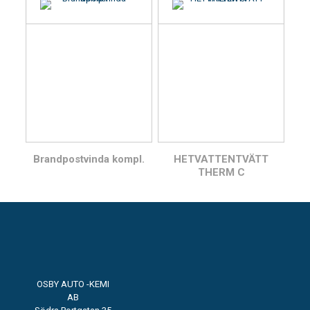
Brandpostvinda kompl.
HETVATTENTVÄTT
THERM C
OSBY AUTO -KEMI
AB