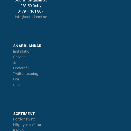
Södra Portgatan 35
283 50 Osby
0479 – 161 80 •
info@auto-kemi.se
SNABBLÄNKAR
Installation
Service
&
Underhåll
Tvättutrustning
Om
oss
SORTIMENT
Fordonstvätt
Högtryckstvättar
Kem &