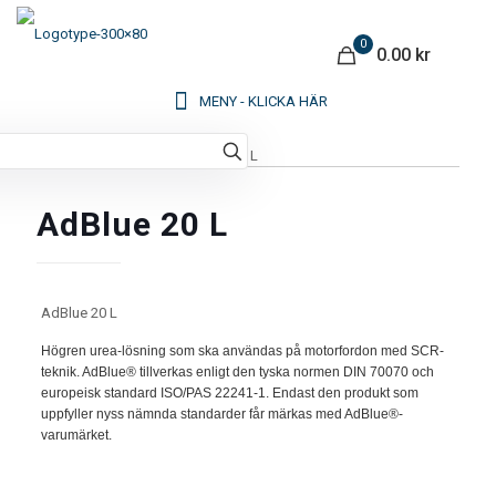
0
0.00 kr
Hem
/
Kemi
/
Adblue
/ AdBlue 20 L
AdBlue 20 L
AdBlue 20 L
Högren urea-lösning som ska användas på motorfordon med SCR-
teknik. AdBlue® tillverkas enligt den tyska normen DIN 70070 och
europeisk standard ISO/PAS 22241-1. Endast den produkt som
uppfyller nyss nämnda standarder får märkas med AdBlue®-
varumärket.