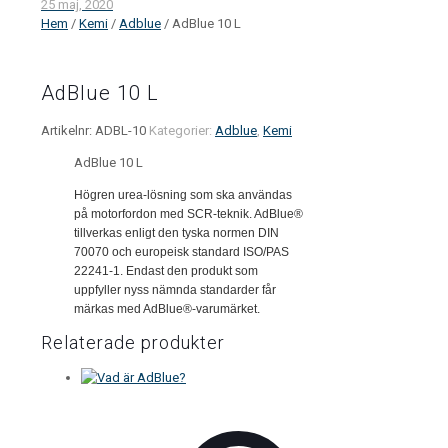
25 maj, 2020
Hem
/
Kemi
/
Adblue
/ AdBlue 10 L
AdBlue 10 L
Artikelnr:
ADBL-10
Kategorier:
Adblue
,
Kemi
AdBlue 10 L
Högren urea-lösning som ska användas
på motorfordon med SCR-teknik. AdBlue®
tillverkas enligt den tyska normen DIN
70070 och europeisk standard ISO/PAS
22241-1. Endast den produkt som
uppfyller nyss nämnda standarder får
märkas med AdBlue®-varumärket.
Relaterade produkter