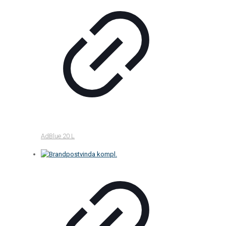
AdBlue 20 L