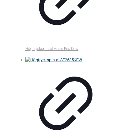
Högtryckspistol Vario Eco Kew