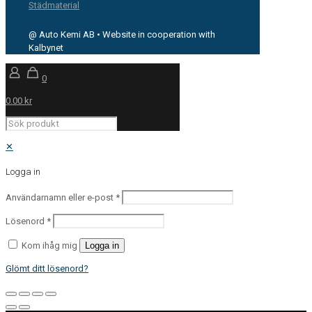
Städmaterial
@ Auto Kemi AB • Website in cooperation with
Kalbynet
0
0.00 kr
✕
Logga in
Användarnamn eller e-post
*
Lösenord
*
Kom ihåg mig
Logga in
Glömt ditt lösenord?