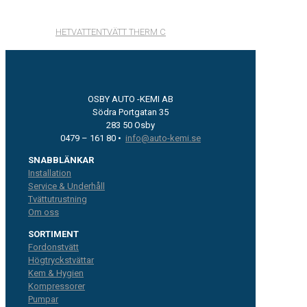
HETVATTENTVÄTT THERM C
OSBY AUTO -KEMI AB
Södra Portgatan 35
283 50 Osby
0479 – 161 80 •
info@auto-kemi.se
SNABBLÄNKAR
Installation
Service & Underhåll
Tvättutrustning
Om oss
SORTIMENT
Fordonstvätt
Högtryckstvättar
Kem & Hygien
Kompressorer
Pumpar