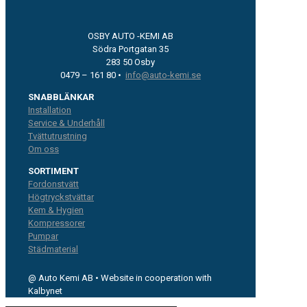
OSBY AUTO -KEMI AB
Södra Portgatan 35
283 50 Osby
0479 – 161 80 •
info@auto-kemi.se
SNABBLÄNKAR
Installation
Service & Underhåll
Tvättutrustning
Om oss
SORTIMENT
Fordonstvätt
Högtryckstvättar
Kem & Hygien
Kompressorer
Pumpar
Städmaterial
@ Auto Kemi AB • Website in cooperation with
Kalbynet