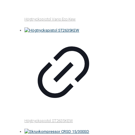
Högtryckspistol Vario Eco Kew
Högtryckspistol ST2635KEW