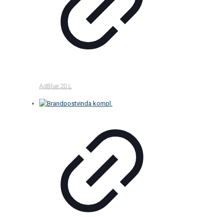
AdBlue 20 L