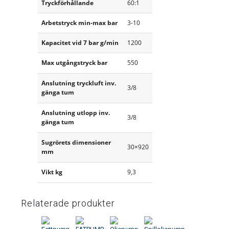
Tryckförhållande
60:1
Arbetstryck min-max bar
3-10
Kapacitet vid 7 bar g/min
1200
Max utgångstryck bar
550
Anslutning tryckluft inv.
3/8
gänga tum
Anslutning utlopp inv.
3/8
gänga tum
Sugrörets dimensioner
30×920
mm
Vikt kg
9,3
Relaterade produkter