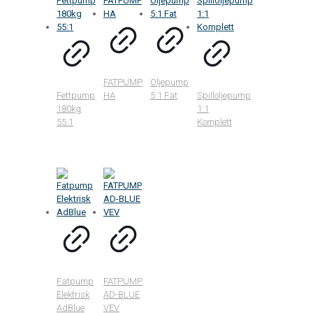
FATPUMP
Oljepump
Fettpump
HA
5:1 Fat
Spilloljepump
180kg
1:1
55:1
Komplett
Fatpump
FATPUMP
Elektrisk
AD-BLUE
AdBlue
VEV