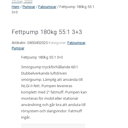
25 maj, 2020
Hem
/
Pumpar
/
Fatpumpar
/ Fettpump 180kg 55:1
3+3
Fettpump 180kg 55:1 3+3
Artikelnr:
G850402025
Kategorier:
Fatpumpar
,
Pumpar
Fettpump 180kg 55:1 3+3
Smörjpump tryckförhållande 60:1
Dubbelverkande luftdriven
smörjpump. Lämplig att använda till
NLGi II-fett. Pumpen levereras
komplett med 2” fatmuff. Pumpen kan
monteras för mobil eller stationär
användning och går bra att ansluta till
rörsystem och slangvindor. Fatmuff
ingår.