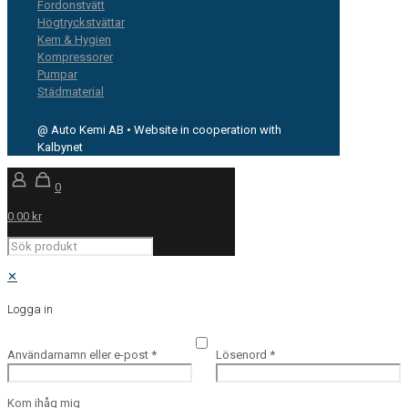
Fordonstvätt
Högtryckstvättar
Kem & Hygien
Kompressorer
Pumpar
Städmaterial
@ Auto Kemi AB • Website in cooperation with
Kalbynet
0
0.00 kr
✕
Logga in
Användarnamn eller e-post
*
Lösenord
*
Kom ihåg mig