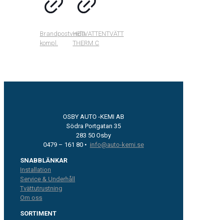
Brandpostvinda
HETVATTENTVÄTT
kompl.
THERM C
OSBY AUTO -KEMI AB
Södra Portgatan 35
283 50 Osby
0479 – 161 80 •
info@auto-kemi.se
SNABBLÄNKAR
Installation
Service & Underhåll
Tvättutrustning
Om oss
SORTIMENT