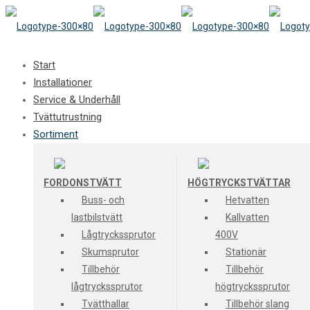
Start
Installationer
Service & Underhåll
Tvättutrustning
Sortiment
FORDONSTVÄTT
HÖGTRYCKSTVÄTTAR
Buss- och
Hetvatten
lastbilstvätt
Kallvatten
Lågtryckssprutor
400V
Skumsprutor
Stationär
Tillbehör
Tillbehör
lågtryckssprutor
högtryckssprutor
Tvätthallar
Tillbehör slang