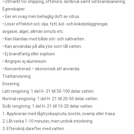
• Utmärkt för shipping, offshore, lantbruk samt vid brandsanering.
Egenskaper:
• Ger en svag men behaglig doft av citrus.
• Löser effektivt sot, olja, fett, kol- och koksbeläggningar,
avgaser, alger, allmän smuts etc.
• Kan blandas med både söt- och saltvatten.
• Kan användas på alla ytor som tål vatten.
• Ej brandfarlig eller explosiv.
• Angriper ej aluminium.
• Koncentrerad – ekonomisk att använda.
Tvättanvisning:
Dosering:
Lätt rengöring: 1 del H- 21 till 50-100 delar vatten.
Normal rengöring: 1 del H- 21 till 20-50 delar vatten
Svår rengöring: 1 del H- 21 till 10-20 delar vatten
1. Appliceras med lågtrycksspruta, borste, svamp eller trasa.
2. Låt verka 1-10 minuter, men undvik intorkning.
3. Efterskölj därefter med vatten.