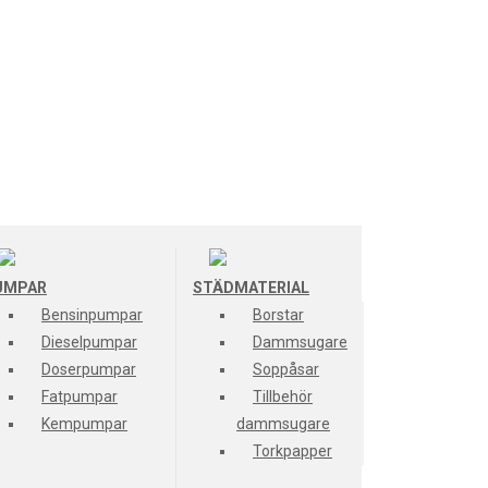
UMPAR
STÄDMATERIAL
Bensinpumpar
Borstar
Dieselpumpar
Dammsugare
Doserpumpar
Soppåsar
Fatpumpar
Tillbehör
Kempumpar
dammsugare
Torkpapper