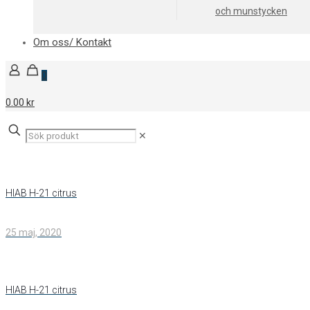
och munstycken
Om oss/ Kontakt
0
0.00 kr
✕
HIAB H-21 citrus
25 maj, 2020
HIAB H-21 citrus