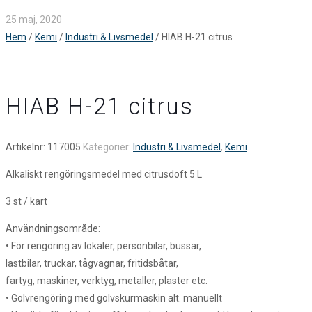
25 maj, 2020
Hem
/
Kemi
/
Industri & Livsmedel
/ HIAB H-21 citrus
HIAB H-21 citrus
Artikelnr:
117005
Kategorier:
Industri & Livsmedel
,
Kemi
Alkaliskt rengöringsmedel med citrusdoft 5 L
3 st / kart
Användningsområde:
• För rengöring av lokaler, personbilar, bussar,
lastbilar, truckar, tågvagnar, fritidsbåtar,
fartyg, maskiner, verktyg, metaller, plaster etc.
• Golvrengöring med golvskurmaskin alt. manuellt