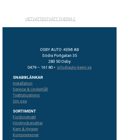
HETVATTENTVÄTT THERM C
OSBY AUTO -KEMI AB
Södra Portgatan 35
283 50 Osby
0479 – 161 80 •
info@auto-kemi.se
SNABBLÄNKAR
Installation
Service & Underhåll
Tvättutrustning
Om oss
SORTIMENT
Fordonstvätt
Högtryckstvättar
Kem & Hygien
Kompressorer