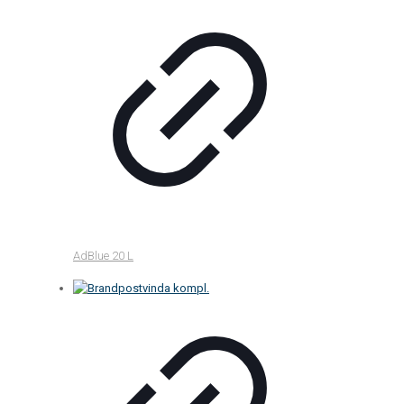
AdBlue 20 L