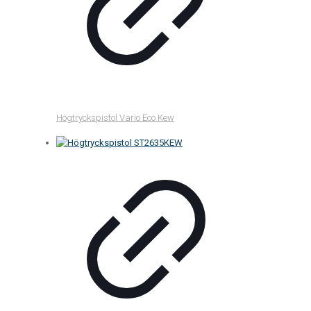
Högtryckspistol Vario Eco Kew