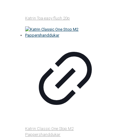
Katrin Toa easy flush 20p
Katrin Classic One Stop M2
Pappershanddukar