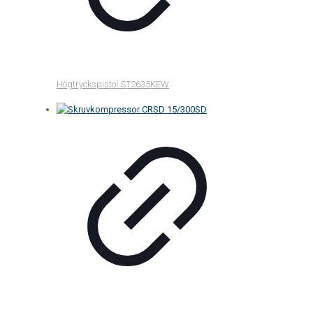
Högtryckspistol ST2635KEW