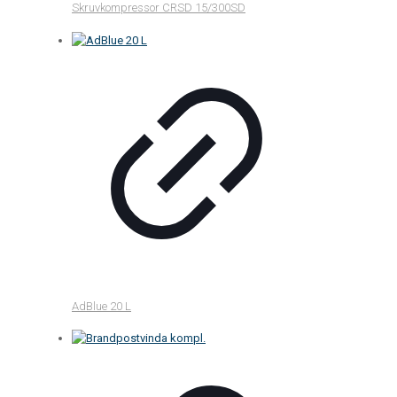
Skruvkompressor CRSD 15/300SD
AdBlue 20 L