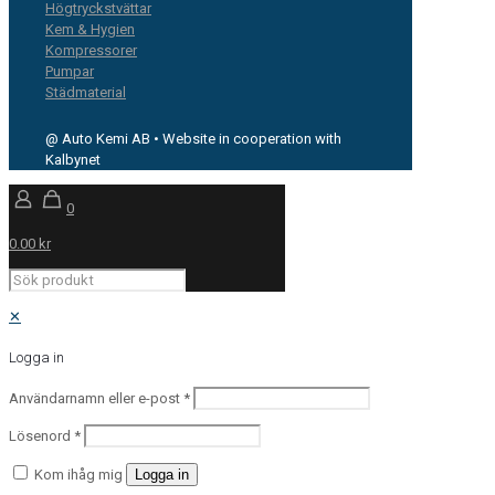
Högtryckstvättar
Kem & Hygien
Kompressorer
Pumpar
Städmaterial
@ Auto Kemi AB • Website in cooperation with
Kalbynet
0
0.00 kr
✕
Logga in
Användarnamn eller e-post
*
Lösenord
*
Kom ihåg mig
Logga in