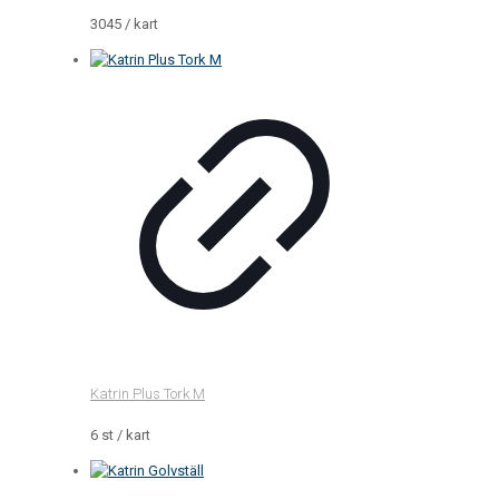
3045 / kart
Katrin Plus Tork M
6 st / kart