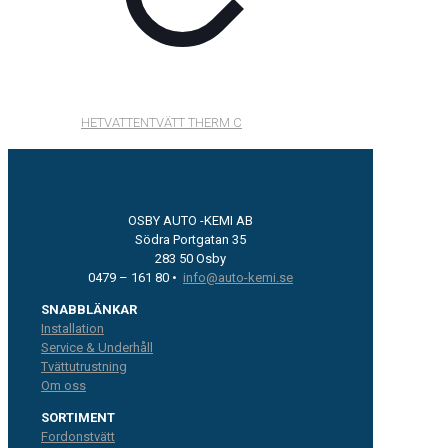
HETVATTENTVÄTT THERM C
OSBY AUTO -KEMI AB
Södra Portgatan 35
283 50 Osby
0479 – 161 80 •
info@auto-kemi.se
SNABBLÄNKAR
Installation
Service & Underhåll
Tvättutrustning
Om oss
SORTIMENT
Fordonstvätt