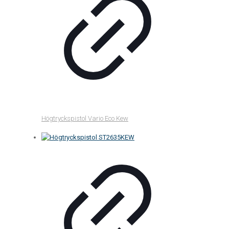
Högtryckspistol Vario Eco Kew