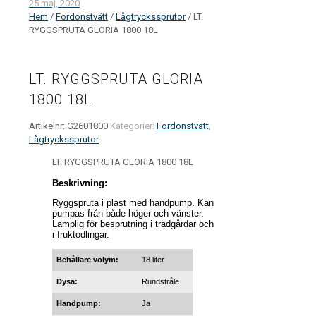
25 maj, 2020
Hem
/
Fordonstvätt
/
Lågtryckssprutor
/ LT.
RYGGSPRUTA GLORIA 1800 18L
LT. RYGGSPRUTA GLORIA
1800 18L
Artikelnr:
G2601800
Kategorier:
Fordonstvätt
,
Lågtryckssprutor
LT. RYGGSPRUTA GLORIA 1800 18L
Beskrivning:
Ryggspruta i plast med handpump. Kan
pumpas från både höger och vänster.
Lämplig för besprutning i trädgårdar och
i fruktodlingar.
Behållare volym:
18 liter
Dysa:
Rundstråle
Handpump:
Ja