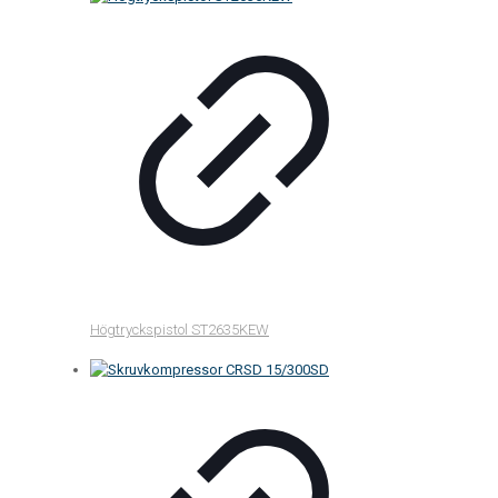
Högtryckspistol ST2635KEW