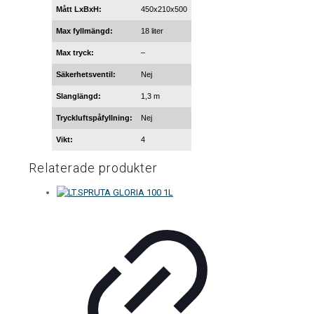
Mått LxBxH:
450x210x500
Max fyllmängd:
18 liter
Max tryck:
–
Säkerhetsventil:
Nej
Slanglängd:
1,3 m
Tryckluftspåfyllning:
Nej
Vikt:
4
Relaterade produkter