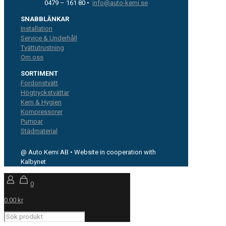
0479 – 161 80 •
info@auto-kemi.se
SNABBLÄNKAR
Installation
Service & Underhåll
Tvättutrustning
Om oss
SORTIMENT
Fordonstvätt
Högtryckstvättar
Kem & Hygien
Kompressorer
Pumpar
Städmaterial
@ Auto Kemi AB • Website in cooperation with
Kalbynet
0
0.00 kr