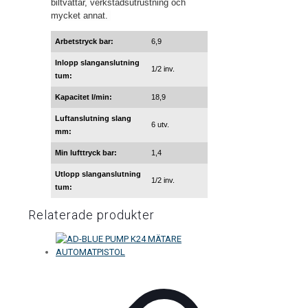
biltvättar, verkstadsutrustning och
mycket annat.
Arbetstryck bar:
6,9
Inlopp slanganslutning
1/2 inv.
tum:
Kapacitet l/min:
18,9
Luftanslutning slang
6 utv.
mm:
Min lufttryck bar:
1,4
Utlopp slanganslutning
1/2 inv.
tum:
Relaterade produkter