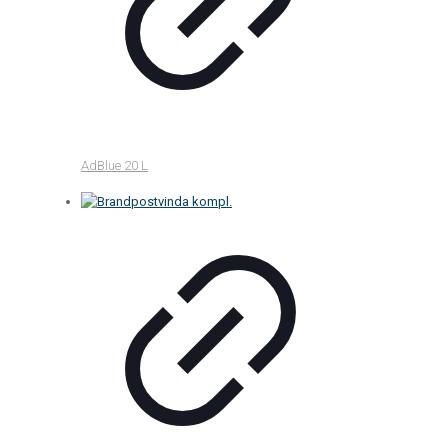
AdBlue 20 L