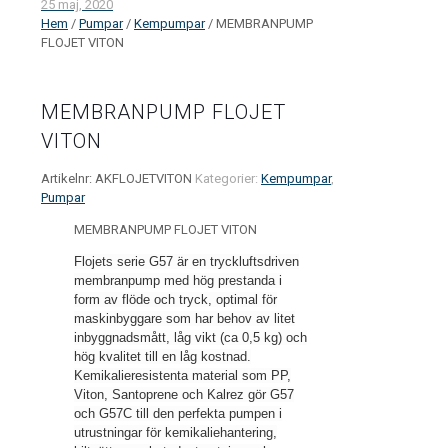
25 maj, 2020
Hem
/
Pumpar
/
Kempumpar
/ MEMBRANPUMP
FLOJET VITON
MEMBRANPUMP FLOJET
VITON
Artikelnr:
AKFLOJETVITON
Kategorier:
Kempumpar
,
Pumpar
MEMBRANPUMP FLOJET VITON
Flojets serie G57 är en tryckluftsdriven
membranpump med hög prestanda i
form av flöde och tryck, optimal för
maskinbyggare som har behov av litet
inbyggnadsmått, låg vikt (ca 0,5 kg) och
hög kvalitet till en låg kostnad.
Kemikalieresistenta material som PP,
Viton, Santoprene och Kalrez gör G57
och G57C till den perfekta pumpen i
utrustningar för kemikaliehantering,