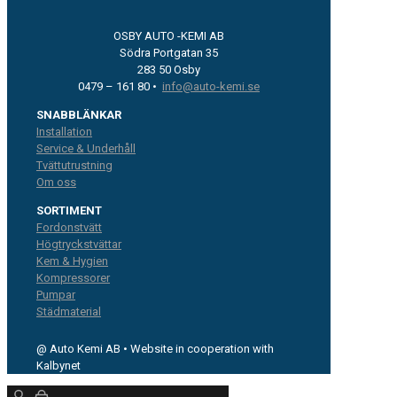
OSBY AUTO -KEMI AB
Södra Portgatan 35
283 50 Osby
0479 – 161 80 •
info@auto-kemi.se
SNABBLÄNKAR
Installation
Service & Underhåll
Tvättutrustning
Om oss
SORTIMENT
Fordonstvätt
Högtryckstvättar
Kem & Hygien
Kompressorer
Pumpar
Städmaterial
@ Auto Kemi AB • Website in cooperation with
Kalbynet