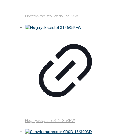
Högtryckspistol Vario Eco Kew
Högtryckspistol ST2635KEW