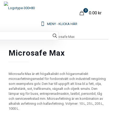
0
0.00 kr
Hem
/
Kemi
/
Fordonskemi
/ Microsafe Max
Microsafe Max
Microsafe Max är ett högalkaliskt och högaromatiskt
microavfettningsmedel för fordonstvätt och industriell rengöring
som exempelvis golv. Den har till uppgift att lösa bl.a fett, olja,
asfaltstänk, sot, trafiksmuts, vägsalt och oljerik smuts. Den
lämpar sig för buss, entreprenadmaskin, lastbil, personbil, tåg
och serviceverkstad mm. Microavfettning är en kombination av
alkalisk avfettning och kallavfettning. Volymer: 10 L, 25 L, 205 L,
1000 L.