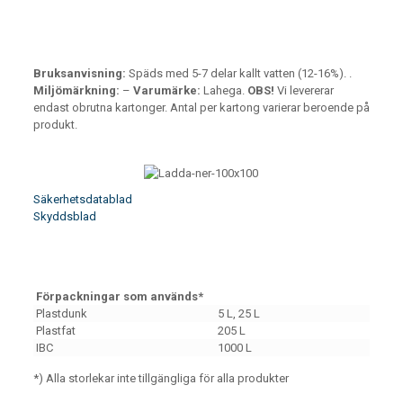
Bruksanvisning:
Späds med 5-7 delar kallt vatten (12-16%). .
Miljömärkning:
–
Varumärke:
Lahega.
OBS!
Vi levererar
endast obrutna kartonger. Antal per kartong varierar beroende på
produkt.
Säkerhetsdatablad
Skyddsblad
Förpackningar som används*
Plastdunk
5 L, 25 L
Plastfat
205 L
IBC
1000 L
*) Alla storlekar inte tillgängliga för alla produkter