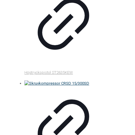
Högtryckspistol ST2635KEW