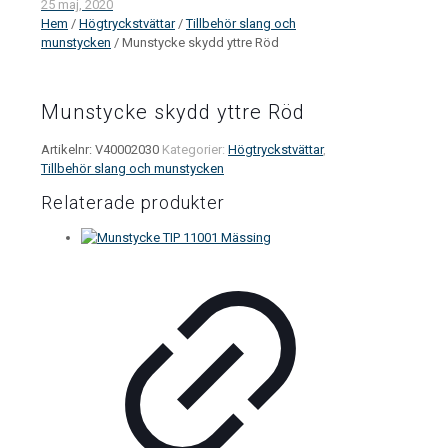
25 maj, 2020
Hem
/
Högtryckstvättar
/
Tillbehör slang och
munstycken
/ Munstycke skydd yttre Röd
Munstycke skydd yttre Röd
Artikelnr:
V40002030
Kategorier:
Högtryckstvättar
,
Tillbehör slang och munstycken
Relaterade produkter