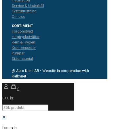
Installation
Service & Underhåll
Tvättutrustning
Om oss
SORTIMENT
Fordonstvätt
Högtryckstvättar
Kem & Hygien
Kompressorer
Pumpar
Städmaterial
@ Auto Kemi AB • Website in cooperation with
Kalbynet
0
0.00 kr
✕
Logga in