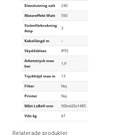
Elanslutning volt
230
Motoreffekt Watt
550
Strömförbrukning
3
Amp
Kabellängd m
–
Skyddsklass
IP55
Arbetstryck max
1,9
bar
Tryckhöjd max m
13
Filter
Nej
Printer
Nej
Mått LxBxH mm
500x420x1485
Vikt kg
67
Relaterade produkter