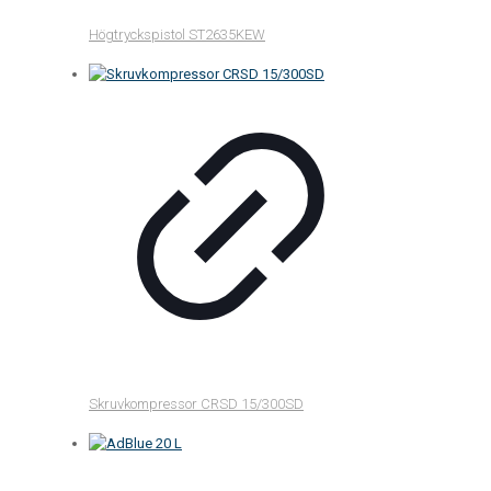
Högtryckspistol ST2635KEW
Skruvkompressor CRSD 15/300SD