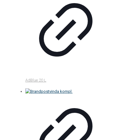
AdBlue 20 L