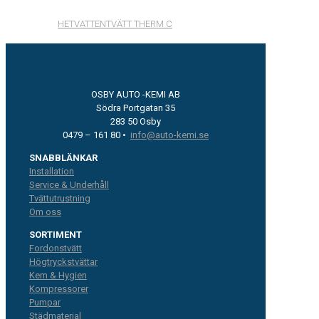
HETVATTENTVÄTT THERM C
OSBY AUTO -KEMI AB
Södra Portgatan 35
283 50 Osby
0479 – 161 80 •
info@auto-kemi.se
SNABBLÄNKAR
Installation
Service & Underhåll
Tvättutrustning
Om oss
SORTIMENT
Fordonstvätt
Högtryckstvättar
Kem & Hygien
Kompressorer
Pumpar
Städmaterial