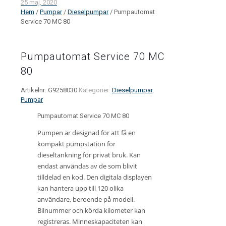
25 maj, 2020
Hem
/
Pumpar
/
Dieselpumpar
/ Pumpautomat
Service 70 MC 80
Pumpautomat Service 70 MC
80
Artikelnr:
G9258030
Kategorier:
Dieselpumpar
,
Pumpar
Pumpautomat Service 70 MC 80
Pumpen är designad för att få en
kompakt pumpstation för
dieseltankning för privat bruk. Kan
endast användas av de som blivit
tilldelad en kod. Den digitala displayen
kan hantera upp till 120 olika
användare, beroende på modell.
Bilnummer och körda kilometer kan
registreras. Minneskapaciteten kan