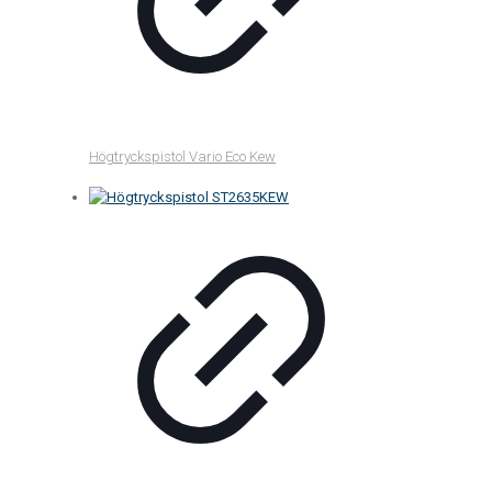
Högtryckspistol Vario Eco Kew