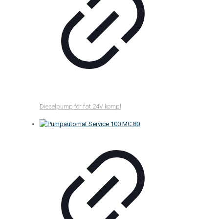
Dieselpump för fat 24V kompl