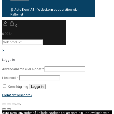
@ Auto Kemi AB • Website in cooperation with
Kalbynet
0
0.00 kr
✕
Logga in
Användarnamn eller e-post
*
Lösenord
*
Kom ihåg mig
Logga in
Glömt ditt lösenord?
Auto-Kemi använder så kallade cookies för att göra din upplevelse bättre