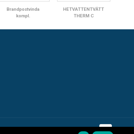
Brandpostvinda
HETVATTENTVÄTT
kompl.
THERM C