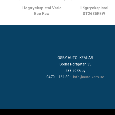
Högtryckspistol Vario
Högtryckspistol
Eco Kew
ST2635KEW
OSBY AUTO -KEMI AB
Södra Portgatan 35
283 50 Osby
0479 – 161 80 •
info@auto-kemi.se
@ Auto Kemi AB • Website in cooperation with Kalbynet