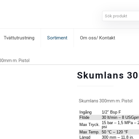
Tvättutrustning
Sortiment
Om oss/ Kontakt
00mm m. Pistol
Skumlans 30
Skumlans 300mm m. Pistol
Ingång
1/2″ Bsp F
Flöde
30 lt/min – 8 USGp
15 bar – 1,5 MPa – 
Max Tryck.
psi
Max Temp.
50 °C – 120 °F
Längd
300 mm – 11,8 in.