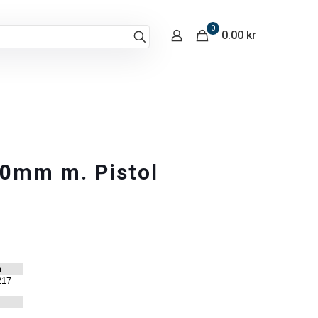
0
0.00 kr
0mm m. Pistol
m
217