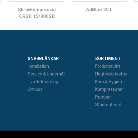
Skruvkompressor
AdBlue 20 L
CRSD 15/300SD
SNABBLÄNKAR
SORTIMENT
Installation
Fordonstvätt
Service & Underhåll
Högtryckstvättar
Tvättutrustning
Kem & Hygien
Om oss
Kompressorer
Pumpar
Städmaterial