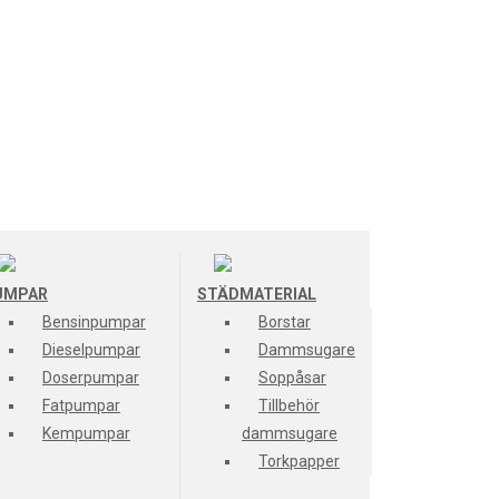
UMPAR
STÄDMATERIAL
Bensinpumpar
Borstar
Dieselpumpar
Dammsugare
Doserpumpar
Soppåsar
Fatpumpar
Tillbehör
Kempumpar
dammsugare
Torkpapper