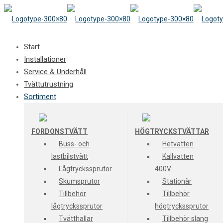
Start
Installationer
Service & Underhåll
Tvättutrustning
Sortiment
FORDONSTVÄTT
HÖGTRYCKSTVÄTTAR
Buss- och
Hetvatten
lastbilstvätt
Kallvatten
Lågtryckssprutor
400V
Skumsprutor
Stationär
Tillbehör
Tillbehör
lågtryckssprutor
högtryckssprutor
Tvätthallar
Tillbehör slang