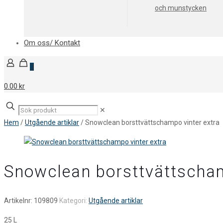
och munstycken
Om oss/ Kontakt
0
0.00 kr
✕
Hem
/
Utgående artiklar
/ Snowclean borsttvättschampo vinter extra
Snowclean borsttvättscham
Artikelnr:
109809
Kategori:
Utgående artiklar
25 L