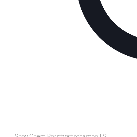
SnowChem Borsttvättschampo LS