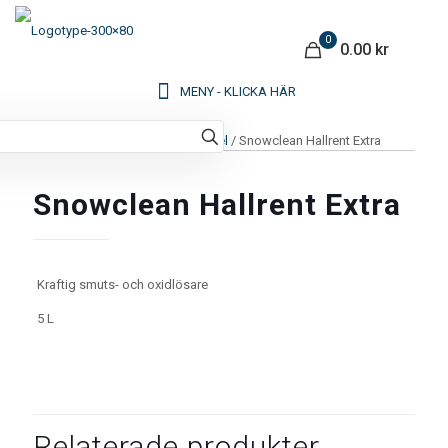
0
0.00 kr
Hem
/
Kemi
/
Industri & Livsmedel
/ Snowclean Hallrent Extra
Snowclean Hallrent Extra
Kraftig smuts- och oxidlösare
5 L
Relaterade produkter