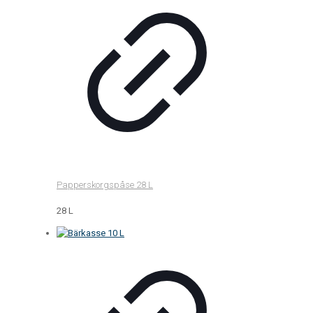
Papperskorgspåse 28 L
28 L