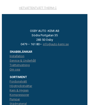
HETVATTENTVÄTT THERM C
OSBY AUTO -KEMI AB
Södra Portgatan 35
283 50 Osby
0479 – 161 80 •
info@auto-kemi.se
SNABBLÄNKAR
Installation
Service & Underhåll
Tvättutrustning
Om oss
SORTIMENT
Fordonstvätt
Högtryckstvättar
Kem & Hygien
Kompressorer
Pumpar
Städmaterial