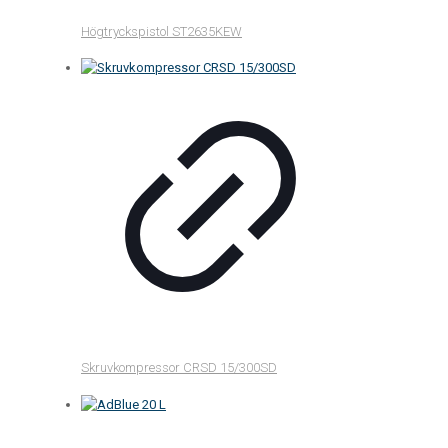
Högtryckspistol ST2635KEW
Skruvkompressor CRSD 15/300SD