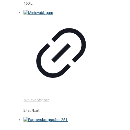
160 L
Minisvabbgarn
24st /kart