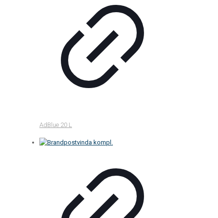
AdBlue 20 L