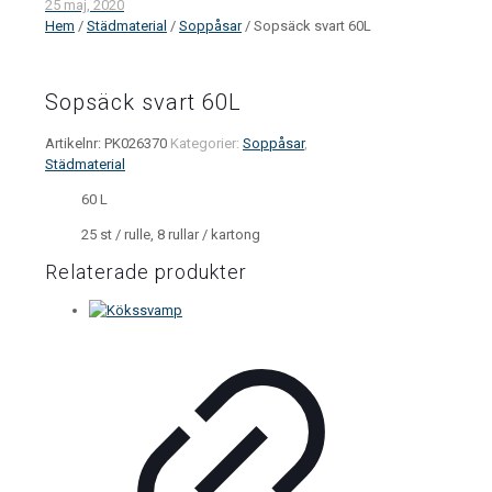
25 maj, 2020
Hem
/
Städmaterial
/
Soppåsar
/ Sopsäck svart 60L
Sopsäck svart 60L
Artikelnr:
PK026370
Kategorier:
Soppåsar
,
Städmaterial
60 L
25 st / rulle, 8 rullar / kartong
Relaterade produkter