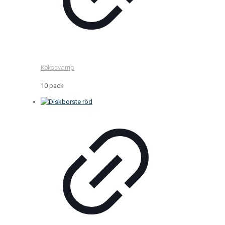
Kökssvamp
10 pack