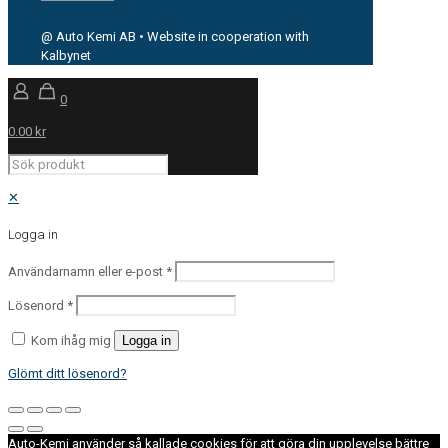
@ Auto Kemi AB • Website in cooperation with
Kalbynet
0
0.00 kr
✕
Logga in
Användarnamn eller e-post
*
Lösenord
*
Kom ihåg mig
Logga in
Glömt ditt lösenord?
Auto-Kemi använder så kallade cookies för att göra din upplevelse bättre