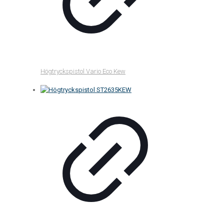
Högtryckspistol Vario Eco Kew