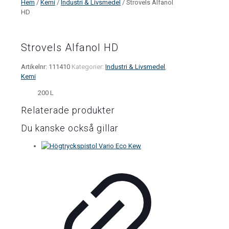
Hem
/
Kemi
/
Industri & Livsmedel
/ Strovels Alfanol
HD
Strovels Alfanol HD
Artikelnr:
111410
Kategorier:
Industri & Livsmedel
,
Kemi
200 L
Relaterade produkter
Du kanske också gillar