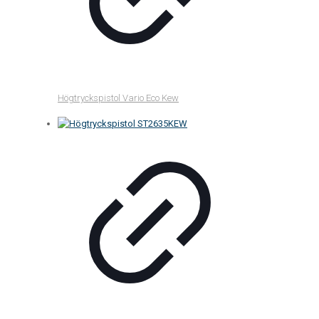
Högtryckspistol Vario Eco Kew