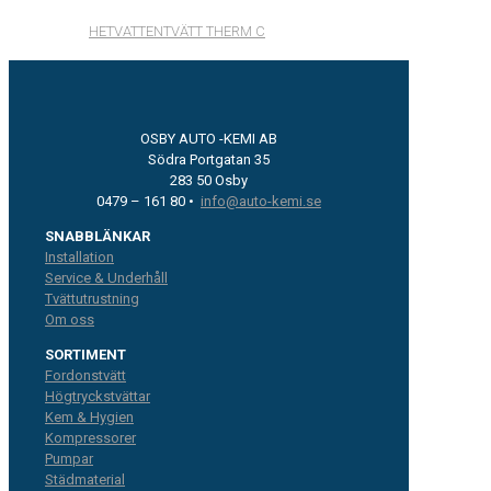
HETVATTENTVÄTT THERM C
OSBY AUTO -KEMI AB
Södra Portgatan 35
283 50 Osby
0479 – 161 80 •
info@auto-kemi.se
SNABBLÄNKAR
Installation
Service & Underhåll
Tvättutrustning
Om oss
SORTIMENT
Fordonstvätt
Högtryckstvättar
Kem & Hygien
Kompressorer
Pumpar
Städmaterial