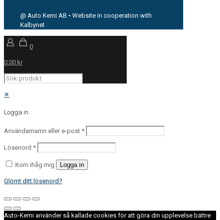
@ Auto Kemi AB • Website in cooperation with
Kalbynet
0
0.00 kr
✕
Logga in
Användarnamn eller e-post
*
Lösenord
*
Kom ihåg mig
Logga in
Glömt ditt lösenord?
Auto-Kemi använder så kallade cookies för att göra din upplevelse bättre