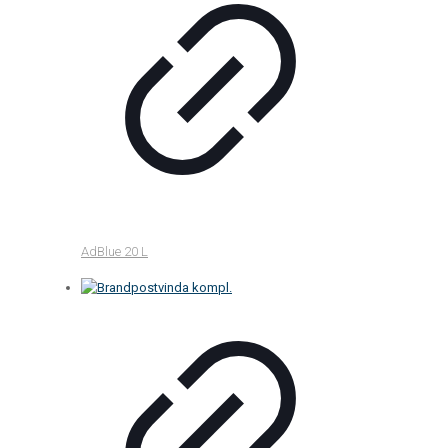
AdBlue 20 L