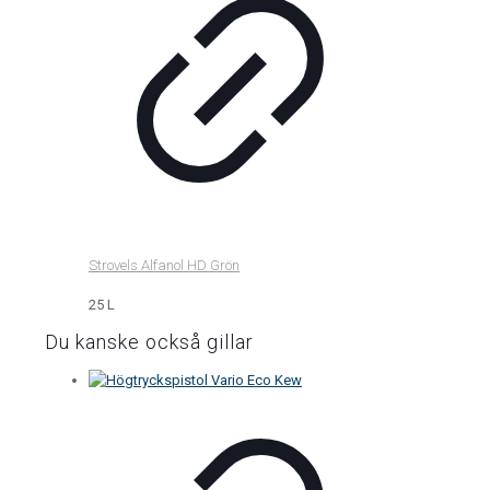
Strovels Alfanol HD Grön
25 L
Du kanske också gillar