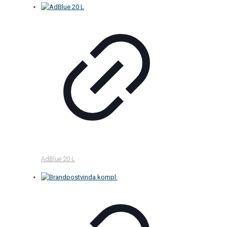
AdBlue 20 L