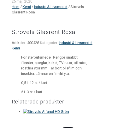
25 maj, 2020
Hem
/
Kemi
/
Industri & Livsmedel
/ Strovels
Glasrent Rosa
Strovels Glasrent Rosa
Artikelnr:
400428
Kategorier:
Industri & Livsmedel
,
Kemi
Fönsterputsmedel. Rengör snabbt
fönster, speglar, kakel, TV-rutor, bil-rutor,
rostfria ytor mm. Tar bort oljefilm och
insekter. Lämnar en filmfri yta.
0,5 L 12 st / kart
5 L 3 st / kart
Relaterade produkter