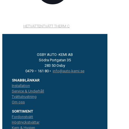
HETVATTENTVÄTT THERM C
OSBY AUTO -KEMI AB
Södra Portgatan 35
283 50 Osby
0479 – 161 80 •
info@auto-kemi.se
SNABBLÄNKAR
Installation
Service & Underhåll
Tvättutrustning
Om oss
SORTIMENT
Fordonstvätt
Högtryckstvättar
Kem & Hygien