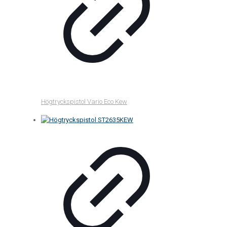
Högtryckspistol Vario Eco Kew