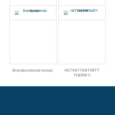
Brandpostvinda kompl.
HETVATTENTVÄTT
THERM C