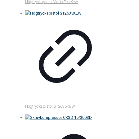
Högtryckspistol Vario Eco Kew
Högtryckspistol ST2635KEW