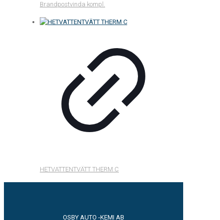
Brandpostvinda kompl.
HETVATTENTVÄTT THERM C
OSBY AUTO -KEMI AB