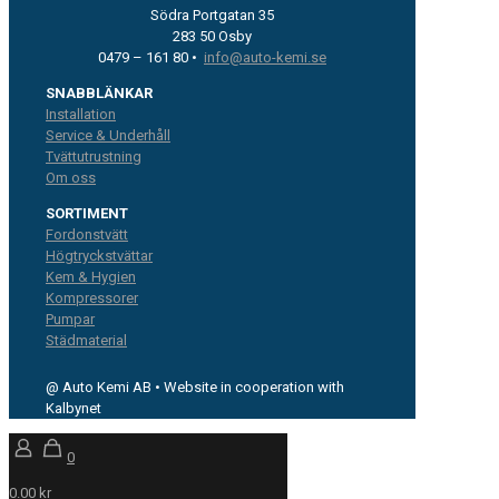
Södra Portgatan 35
283 50 Osby
0479 – 161 80 •
info@auto-kemi.se
SNABBLÄNKAR
Installation
Service & Underhåll
Tvättutrustning
Om oss
SORTIMENT
Fordonstvätt
Högtryckstvättar
Kem & Hygien
Kompressorer
Pumpar
Städmaterial
@ Auto Kemi AB • Website in cooperation with
Kalbynet
0
0.00 kr