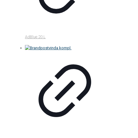
AdBlue 20 L