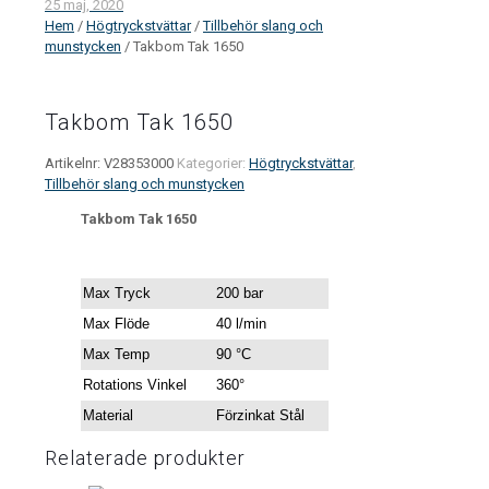
25 maj, 2020
Hem
/
Högtryckstvättar
/
Tillbehör slang och
munstycken
/ Takbom Tak 1650
Takbom Tak 1650
Artikelnr:
V28353000
Kategorier:
Högtryckstvättar
,
Tillbehör slang och munstycken
Takbom Tak 1650
Max Tryck
200 bar
Max Flöde
40 l/min
Max Temp
90 °C
Rotations Vinkel
360°
Material
Förzinkat Stål
Relaterade produkter