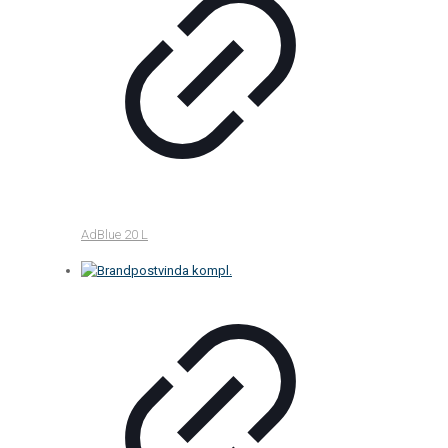
AdBlue 20 L