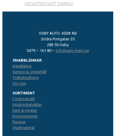
HETVATTENTVÄTT THERM C
OSBY AUTO -KEMI AB
Södra Portgatan 35
283 50 Osby
0479 – 161 80 •
info@auto-kemi.se
SNABBLÄNKAR
Installation
Service & Underhåll
Tvättutrustning
Om oss
SORTIMENT
Fordonstvätt
Högtryckstvättar
Kem & Hygien
Kompressorer
Pumpar
Städmaterial