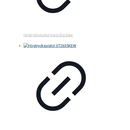
Högtryckspistol Vario Eco Kew