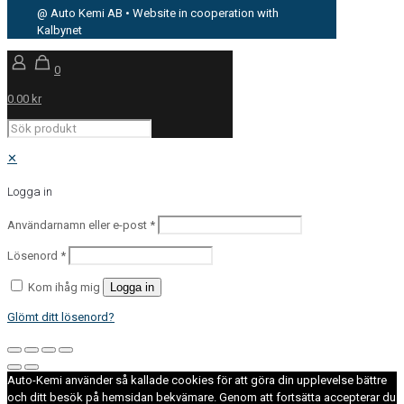
@ Auto Kemi AB • Website in cooperation with
Kalbynet
0
0.00 kr
✕
Logga in
Användarnamn eller e-post
*
Lösenord
*
Kom ihåg mig
Logga in
Glömt ditt lösenord?
Auto-Kemi använder så kallade cookies för att göra din upplevelse bättre
och ditt besök på hemsidan bekvämare. Genom att fortsätta accepterar du