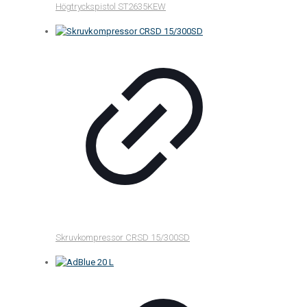
Högtryckspistol ST2635KEW
Skruvkompressor CRSD 15/300SD