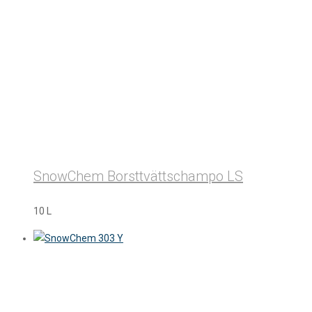
SnowChem Borsttvättschampo LS
10 L