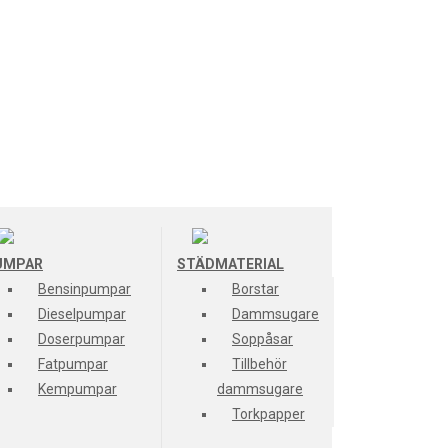
UMPAR
STÄDMATERIAL
Bensinpumpar
Borstar
Dieselpumpar
Dammsugare
Doserpumpar
Soppåsar
Fatpumpar
Tillbehör
Kempumpar
dammsugare
Torkpapper