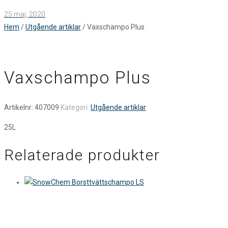
25 maj, 2020
Hem
/
Utgående artiklar
/ Vaxschampo Plus
Vaxschampo Plus
Artikelnr:
407009
Kategori:
Utgående artiklar
25L
Relaterade produkter