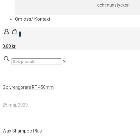
och munstycken
Om oss/ Kontakt
0
0.00 kr
✕
Golvrengörare RF 450mm
25 maj, 2020
Wax Shampoo Plus