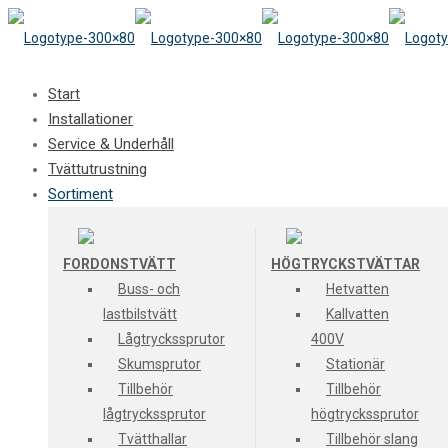
Start
Installationer
Service & Underhåll
Tvättutrustning
Sortiment
FORDONSTVÄTT
HÖGTRYCKSTVÄTTAR
Buss- och
Hetvatten
lastbilstvätt
Kallvatten
Lågtryckssprutor
400V
Skumsprutor
Stationär
Tillbehör
Tillbehör
lågtryckssprutor
högtryckssprutor
Tvätthallar
Tillbehör slang