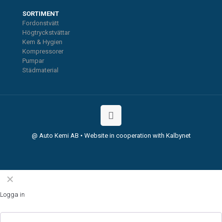
SORTIMENT
Fordonstvätt
Högtryckstvättar
Kem & Hygien
Kompressorer
Pumpar
Städmaterial
@ Auto Kemi AB • Website in cooperation with Kalbynet
✕
Logga in