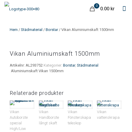
0
0.00 kr
Hem
/
Städmaterial
/
Borstar
/ Vikan Aluminiumskaft 1500mm
Vikan Aluminiumskaft 1500mm
Artikelnr:
AL293752
Kategorier:
Borstar
,
Städmaterial
Aluminiumskaft Vikan 1500mm
Relaterade produkter
Vikan
Vikan
Vikan
Vikan
Autoborste
Handborste
Fönsterskapa
vattenskrapa
special
långt skaft
teleskop
High/Low