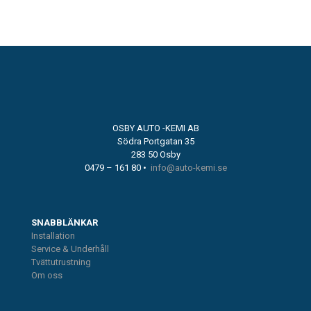
OSBY AUTO -KEMI AB
Södra Portgatan 35
283 50 Osby
0479 – 161 80 •
info@auto-kemi.se
SNABBLÄNKAR
Installation
Service & Underhåll
Tvättutrustning
Om oss