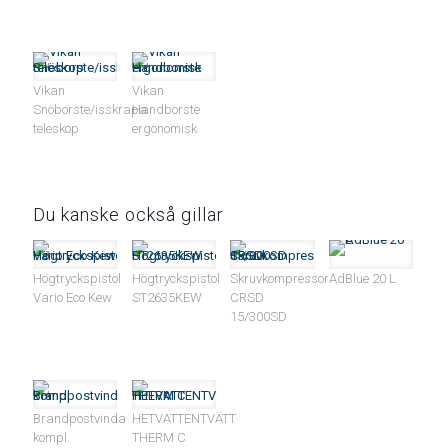
Vikan
Vikan
Snöborste/isskrapa
Handborste
teleskop
ergonomisk
Du kanske också gillar
Högtryckspistol
Högtryckspistol
Skruvkompressor
AdBlue 20 L
Vario Eco Kew
ST2635KEW
CRSD
15/300SD
Brandpostvinda
HETVATTENTVÄTT
kompl.
THERM C