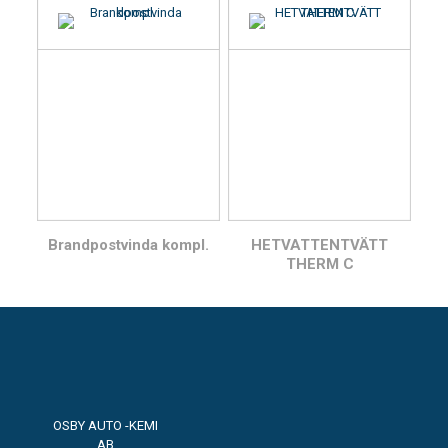
Brandpostvinda kompl.
HETVATTENTVÄTT
THERM C
OSBY AUTO -KEMI
AB