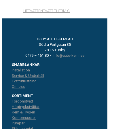
HETVATTENTVÄTT THERM C
OSBY AUTO -KEMI AB
Södra Portgatan 35
283 50 Osby
0479 – 161 80 •
info@auto-kemi.se
SNABBLÄNKAR
Installation
Service & Underhåll
Tvättutrustning
Om oss
SORTIMENT
Fordonstvätt
Högtryckstvättar
Kem & Hygien
Kompressorer
Pumpar
Städmaterial