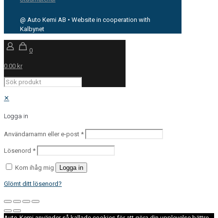
@ Auto Kemi AB • Website in cooperation with
Kalbynet
0
0.00 kr
✕
Logga in
Användarnamn eller e-post
*
Lösenord
*
Kom ihåg mig
Logga in
Glömt ditt lösenord?
Auto-Kemi använder så kallade cookies för att göra din upplevelse bättre