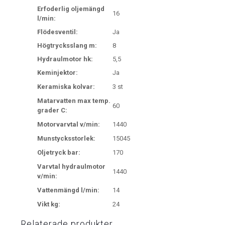
Erfoderlig oljemängd
16
l/min:
Flödesventil:
Ja
Högtrycksslang m:
8
Hydraulmotor hk:
5,5
Keminjektor:
Ja
Keramiska kolvar:
3 st
Matarvatten max temp.
60
grader C:
Motorvarvtal v/min:
1440
Munstycksstorlek:
15045
Oljetryck bar:
170
Varvtal hydraulmotor
1440
v/min:
Vattenmängd l/min:
14
Vikt kg:
24
Relaterade produkter