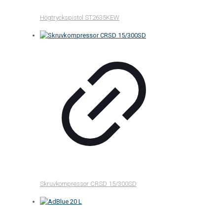
Högtryckspistol ST2635KEW
Skruvkompressor CRSD 15/300SD