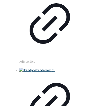
AdBlue 20 L