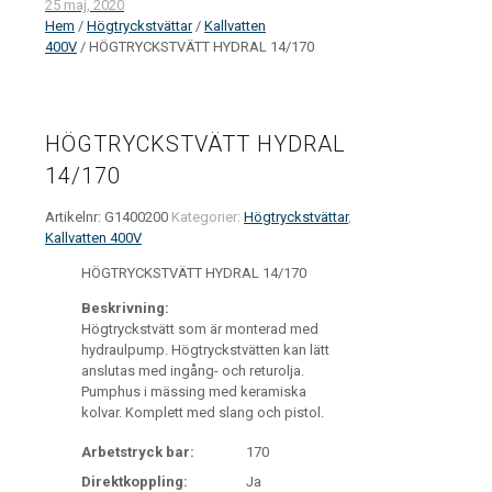
25 maj, 2020
Hem
/
Högtryckstvättar
/
Kallvatten
400V
/ HÖGTRYCKSTVÄTT HYDRAL 14/170
HÖGTRYCKSTVÄTT HYDRAL
14/170
Artikelnr:
G1400200
Kategorier:
Högtryckstvättar
,
Kallvatten 400V
HÖGTRYCKSTVÄTT HYDRAL 14/170
Beskrivning:
Högtryckstvätt som är monterad med
hydraulpump. Högtryckstvätten kan lätt
anslutas med ingång- och returolja.
Pumphus i mässing med keramiska
kolvar. Komplett med slang och pistol.
Arbetstryck bar:
170
Direktkoppling:
Ja