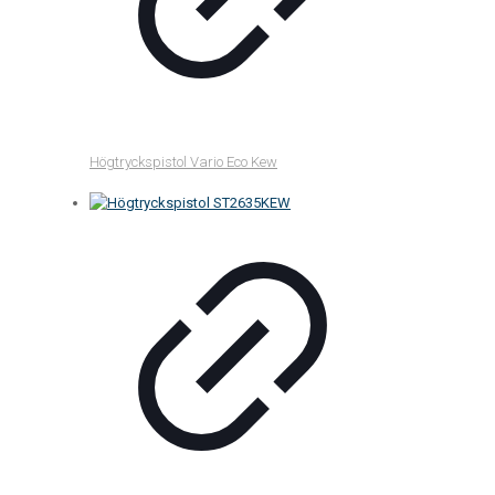
Högtryckspistol Vario Eco Kew