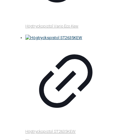
Högtryckspistol Vario Eco Kew
Högtryckspistol ST2635KEW