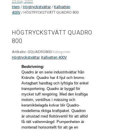
25 maj, 2020
Hem
/
Högtryckstvättar
/
Kallvatten
400V
/ HÖGTRYCKSTVÄTT QUADRO 800
HÖGTRYCKSTVÄTT QUADRO
800
Artikelnr:
GQUADRO800
Kategorier:
Högtryckstvättar
,
Kallvatten 400V
Beskrivning:
Quadro är en serie industritvättar från
Kränzle. Quadro har 4 hjul och broms.
Avtagbart handtag och lyftögla för enkel
transportering. Quadro är byggd för
mycket tuff rengöring. Med den kraftiga
motorn, ventilhus i mässing och
keramikbelagda kolvar blir Quadro-
modellerna riktiga kraftpaket. Quadron
är utrustad med flottörventil för att alltid
få rätt vattenmängd. Pumpenheten är
monterad horisontellt för att ge en