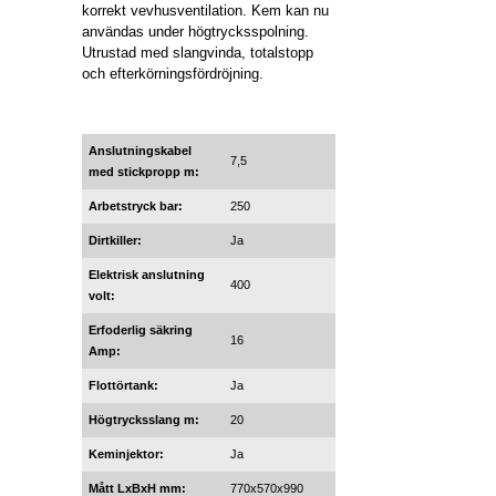
korrekt vevhusventilation. Kem kan nu
användas under högtrycksspolning.
Utrustad med slangvinda, totalstopp
och efterkörningsfördröjning.
Anslutningskabel
7,5
med stickpropp m:
Arbetstryck bar:
250
Dirtkiller:
Ja
Elektrisk anslutning
400
volt:
Erfoderlig säkring
16
Amp:
Flottörtank:
Ja
Högtrycksslang m:
20
Keminjektor:
Ja
Mått LxBxH mm:
770x570x990