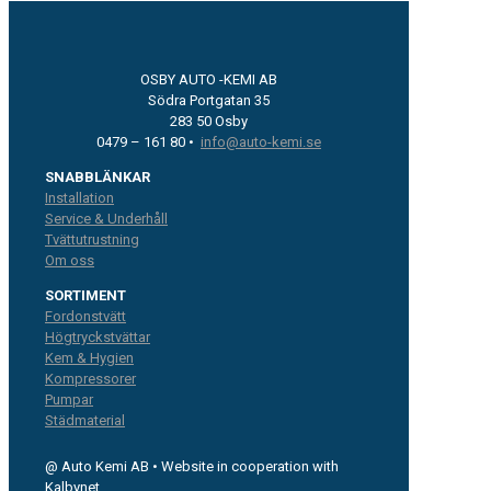
OSBY AUTO -KEMI AB
Södra Portgatan 35
283 50 Osby
0479 – 161 80 •
info@auto-kemi.se
SNABBLÄNKAR
Installation
Service & Underhåll
Tvättutrustning
Om oss
SORTIMENT
Fordonstvätt
Högtryckstvättar
Kem & Hygien
Kompressorer
Pumpar
Städmaterial
@ Auto Kemi AB • Website in cooperation with
Kalbynet