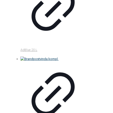
AdBlue 20 L