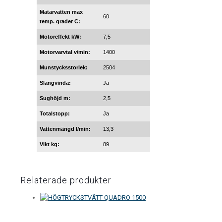
Matarvatten max
60
temp. grader C:
Motoreffekt kW:
7,5
Motorvarvtal v/min:
1400
Munstycksstorlek:
2504
Slangvinda:
Ja
Sughöjd m:
2,5
Totalstopp:
Ja
Vattenmängd l/min:
13,3
Vikt kg:
89
Relaterade produkter