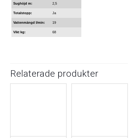
Sughöjd m:
2,5
Totalstopp:
Ja
Vattenmängd l/min:
19
Vikt kg:
68
Relaterade produkter