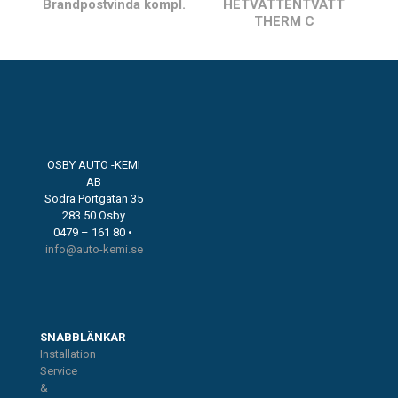
Brandpostvinda kompl.
HETVATTENTVÄTT
THERM C
OSBY AUTO -KEMI
AB
Södra Portgatan 35
283 50 Osby
0479 – 161 80 •
info@auto-kemi.se
SNABBLÄNKAR
Installation
Service
&