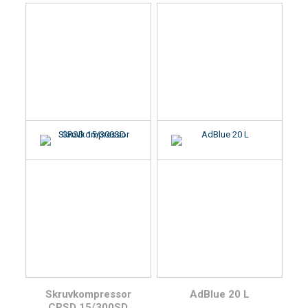
Skruvkompressor
AdBlue 20 L
CRSD 15/300SD