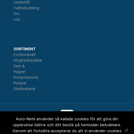
Underhåll
Tvättutrustning
Om
oss
SORTIMENT
Fordonstvätt
Högtryckstvättar
Kem &
Hygien
Kompressorer
Pumpar
Städmaterial
Auto-Kemi använder så kallade cookies för att göra din
upplevelse bättre och ditt besök på hemsidan bekvämare.
@ Auto Kemi AB • Website in cooperation with Kalbynet
Genom att fortsätta accepterar du att vi använder cookies