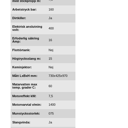
med stickpropp m:
Arbetstryck bar:
160
Dirtkiller:
Ja
Elektrisk anslutning
400
volt:
Erfoderlig säkring
16
Amp:
Flottörtank:
Nej
Högtrycksslang m:
15
Keminjektor:
Nej
Mått LxBxH mm:
730x425x970
Matarvatten max
60
temp. grader C:
Motoreffekt kW:
7,5
Motorvarvtal v/min:
1400
Munstycksstorlek:
075
Slangvinda:
Ja