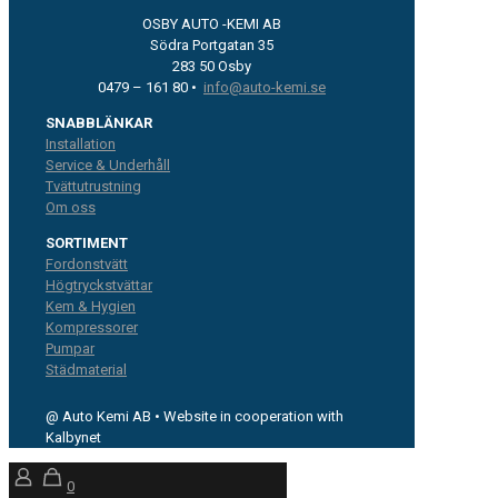
OSBY AUTO -KEMI AB
Södra Portgatan 35
283 50 Osby
0479 – 161 80 •
info@auto-kemi.se
SNABBLÄNKAR
Installation
Service & Underhåll
Tvättutrustning
Om oss
SORTIMENT
Fordonstvätt
Högtryckstvättar
Kem & Hygien
Kompressorer
Pumpar
Städmaterial
@ Auto Kemi AB • Website in cooperation with
Kalbynet
0