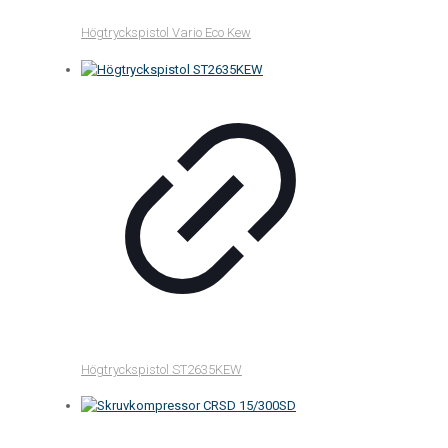
Högtryckspistol Vario Eco Kew
Högtryckspistol ST2635KEW