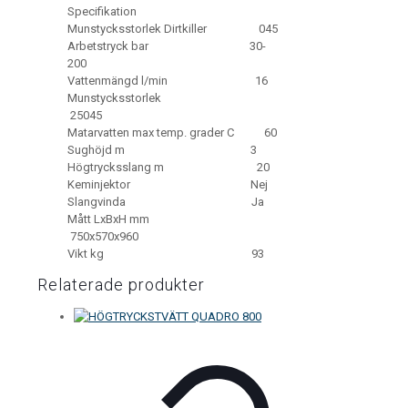
Specifikation
Munstycksstorlek Dirtkiller 045
Arbetstryck bar 30-
200
Vattenmängd l/min 16
Munstycksstorlek
25045
Matarvatten max temp. grader C 60
Sughöjd m 3
Högtrycksslang m 20
Keminjektor Nej
Slangvinda Ja
Mått LxBxH mm
750x570x960
Vikt kg 93
Relaterade produkter