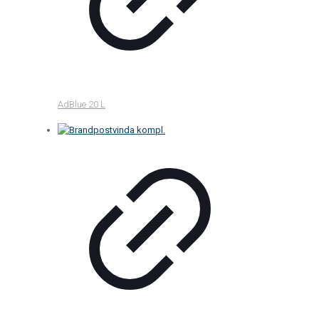
AdBlue 20 L