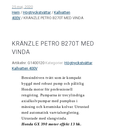
25 maj, 2020
Hem
/
Högtryckstvättar
/
Kallvatten
400V
/ KRÄNZLE PETRO B270T MED VINDA
KRÄNZLE PETRO B270T MED
VINDA
Artikelnr:
G1400120
Kategorier:
Högtryckstvättar
,
Kallvatten 400V
Bensindriven tvätt som är kompakt
byggd med robust pump och pålitlig
Honda motor för professionell
rengöring. Pumparna är trecylindriga
axialkolvpumpar med pumphus i
mässing och keramiska kolvar. Utrustad
med automatisk varvtalsreglering.
Utrustade med slangvinda.
Honda GX 390 motor effekt 13 hk.