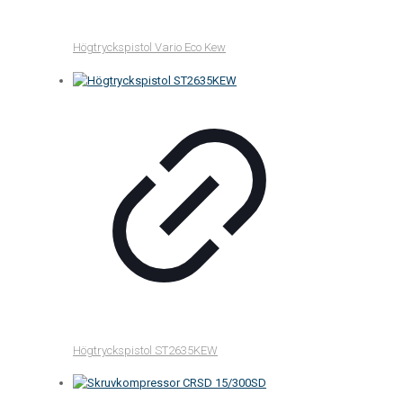
Högtryckspistol Vario Eco Kew
Högtryckspistol ST2635KEW