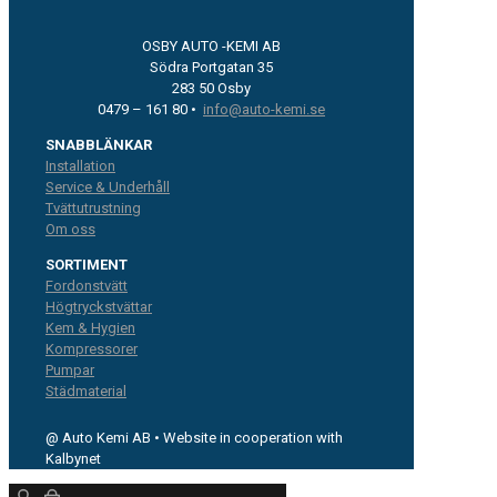
OSBY AUTO -KEMI AB
Södra Portgatan 35
283 50 Osby
0479 – 161 80 •
info@auto-kemi.se
SNABBLÄNKAR
Installation
Service & Underhåll
Tvättutrustning
Om oss
SORTIMENT
Fordonstvätt
Högtryckstvättar
Kem & Hygien
Kompressorer
Pumpar
Städmaterial
@ Auto Kemi AB • Website in cooperation with
Kalbynet