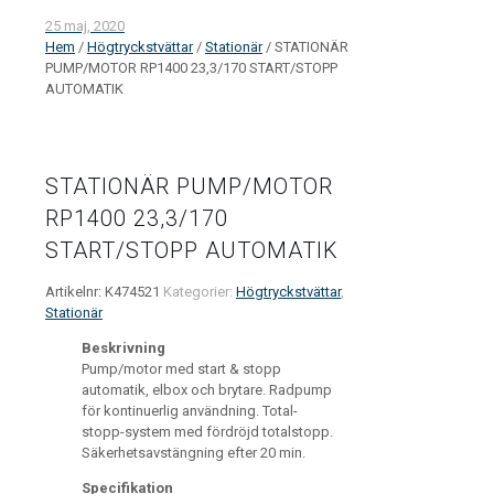
25 maj, 2020
Hem
/
Högtryckstvättar
/
Stationär
/ STATIONÄR
PUMP/MOTOR RP1400 23,3/170 START/STOPP
AUTOMATIK
STATIONÄR PUMP/MOTOR
RP1400 23,3/170
START/STOPP AUTOMATIK
Artikelnr:
K474521
Kategorier:
Högtryckstvättar
,
Stationär
Beskrivning
Pump/motor med start & stopp
automatik, elbox och brytare. Radpump
för kontinuerlig användning. Total-
stopp-system med fördröjd totalstopp.
Säkerhetsavstängning efter 20 min.
Specifikation