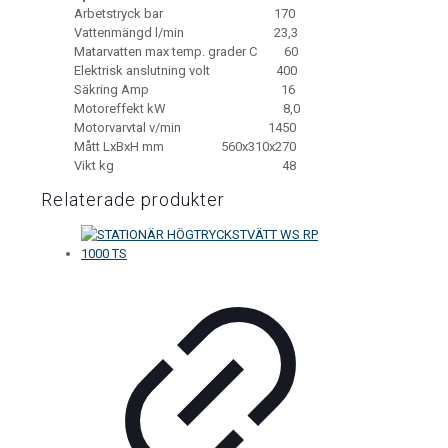
Arbetstryck bar 170
Vattenmängd l/min 23,3
Matarvatten max temp. grader C 60
Elektrisk anslutning volt 400
Säkring Amp 16
Motoreffekt kW 8,0
Motorvarvtal v/min 1450
Mått LxBxH mm 560x310x270
Vikt kg 48
Relaterade produkter