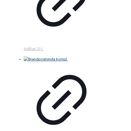
AdBlue 20 L