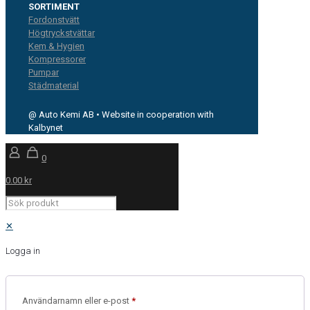
SORTIMENT
Fordonstvätt
Högtryckstvättar
Kem & Hygien
Kompressorer
Pumpar
Städmaterial
@ Auto Kemi AB • Website in cooperation with
Kalbynet
0
0.00 kr
✕
Logga in
Användarnamn eller e-post
*