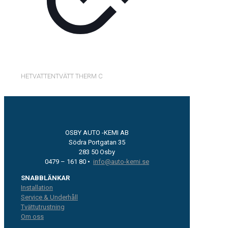
HETVATTENTVÄTT THERM C
OSBY AUTO -KEMI AB
Södra Portgatan 35
283 50 Osby
0479 – 161 80 •
info@auto-kemi.se
SNABBLÄNKAR
Installation
Service & Underhåll
Tvättutrustning
Om oss