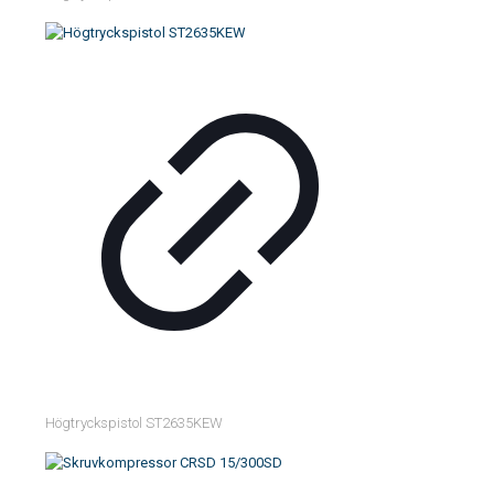
Högtryckspistol ST2635KEW