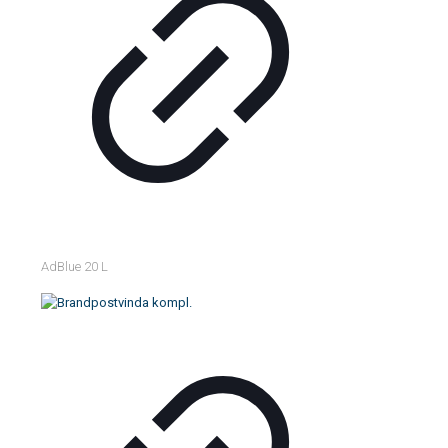
AdBlue 20 L