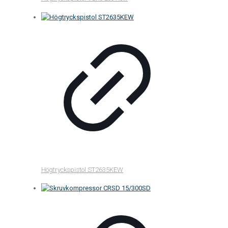
Högtryckspistol ST2635KEW