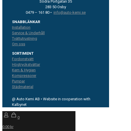
Södra Portgatan 35
283 50 Osby
0479 – 161 80 •
info@auto-kemi.se
SNABBLÄNKAR
Installation
Service & Underhåll
Tvättutrustning
Om oss
SORTIMENT
Fordonstvätt
Högtryckstvättar
Kem & Hygien
Kompressorer
Pumpar
Städmaterial
@ Auto Kemi AB • Website in cooperation with
Kalbynet
0
0.00 kr